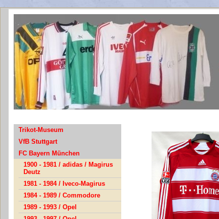
Bayern
Trikot-Museum
VfB Stuttgart
FC Bayern München
1900 - 1981 / adidas / Magirus
Deutz
1981 - 1984 / Iveco-Magirus
1984 - 1989 / Commodore
1989 - 1993 / Opel
1993 - 1997 / Opel