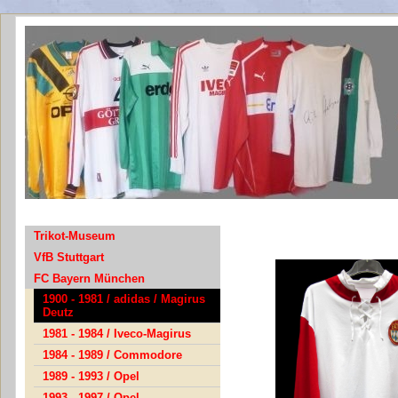
Bayern_1
Trikot-Museum
VfB Stuttgart
FC Bayern München
1900 - 1981 / adidas / Magirus
Deutz
1981 - 1984 / Iveco-Magirus
1984 - 1989 / Commodore
1989 - 1993 / Opel
1993 - 1997 / Opel