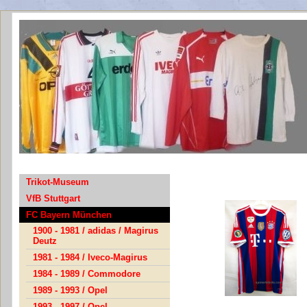
Trikot-Museum
VfB Stuttgart
FC Bayern München
1900 - 1981 / adidas / Magirus
Deutz
1981 - 1984 / Iveco-Magirus
1984 - 1989 / Commodore
1989 - 1993 / Opel
1993 - 1997 / Opel