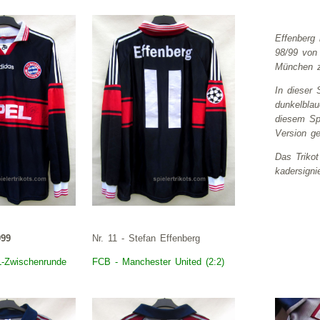
Effenberg 
98/99 von
München z
In dieser
dunkelblau
diesem Sp
Version ge
Das Trikot
kadersignie
999
Nr. 11 - Stefan Effenberg
L-Zwischenrunde
FCB - Manchester United (2:2)