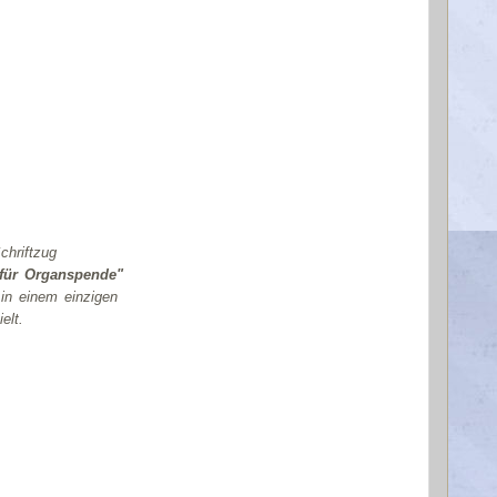
em Schriftzug
 für Organspende"
 in
einem einzigen
elt.