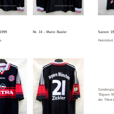
 1999
Nr. 14 - Mario Basler
Saison 19
a
Heimtrikot
Sonderspon
"
Bayern
Mü
der Trikot