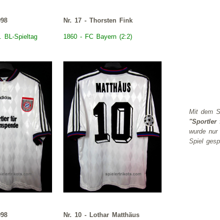
998
Nr. 17 - Thorsten Fink
. BL-Spieltag
1860 - FC
Bayern
(2:2)
Mit d
"Sportler
wurde nur
Spiel gespi
998
Nr. 10 - Lothar Matthäus