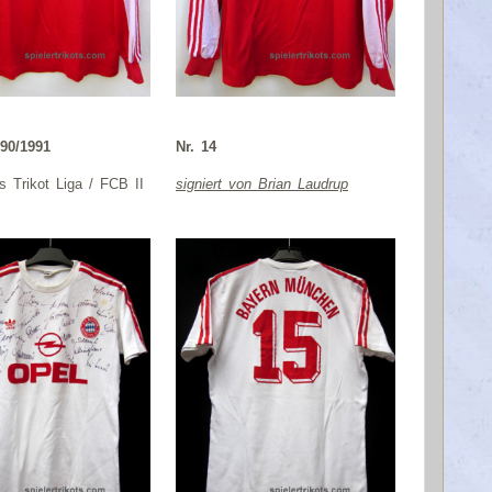
90/1991
Nr. 14
es Trikot Liga / FCB II
signiert von Brian Laudrup