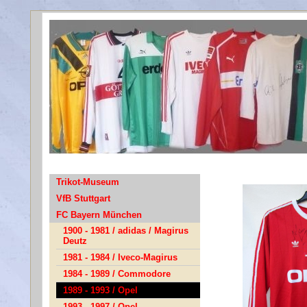
Ba
Trikot-Museum
VfB Stuttgart
FC Bayern München
1900 - 1981 / adidas / Magirus
Deutz
1981 - 1984 / Iveco-Magirus
1984 - 1989 / Commodore
1989 - 1993 / Opel
1993 - 1997 / Opel