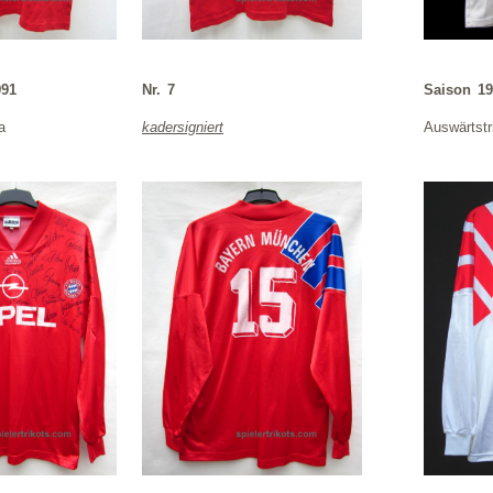
991
Nr. 7
Saison 19
a
kadersigniert
Auswärtstr