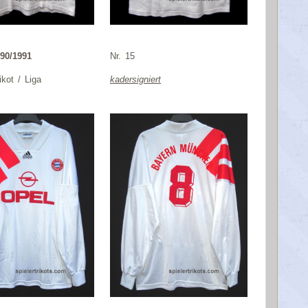
90/1991
Nr. 15
ikot / Liga
kadersigniert