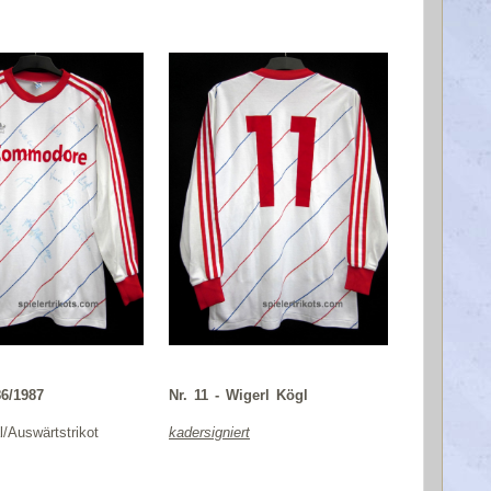
6/1987
Nr. 11 - Wigerl Kögl
/Auswärtstrikot
kadersigniert