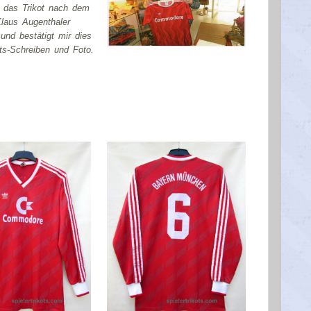
t das Trikot nach dem
Klaus Augenthaler
nd bestätigt mir dies
ts-Schreiben und Foto.