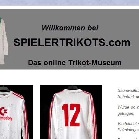
n_1984_1985-1988_1989_Com
Baumwolltri
Schriftart
Wurde so n
getragen.
Viertelfina
Pokalsieger