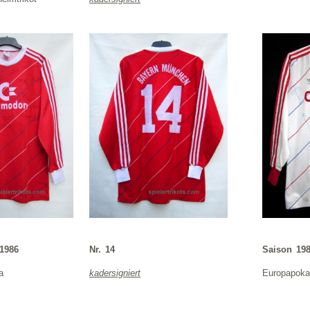
 1986
Nr. 14
Saison 198
a
kadersigniert
Europapokal