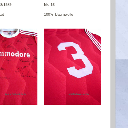
8/1989
Nr. 16
kot
100% Baumwolle