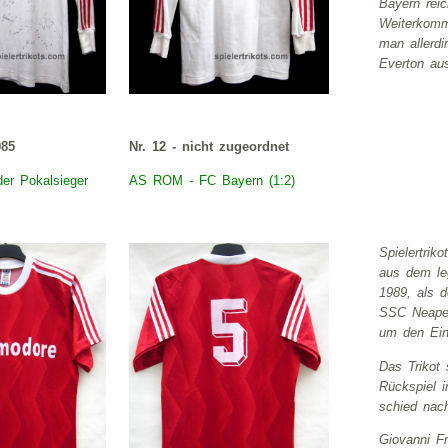
Bayern
reic
Weiterkomm
man allerd
Everton au
985
Nr. 12 - nicht zugeordnet
der Pokalsieger
AS ROM - FC
Bayern
(1:2)
Spielertrik
aus dem le
1989, als 
SSC Neape
um den Einz
Das Trikot
Rückspiel 
schied nac
Giovanni Fr