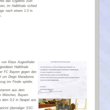
hte das Ergebnis zum
en, im Halbfinale schied
ings nach einem 1:3 in
s.
ot von Klaus Augenthaler
gendären Halbfinale
der FC
Bayern
gegen den
l um Diego Maradonna
ug ins Finale spielte.
 stammt aus dem
in München,
Bayern
h dem 0:2 in Neapel aus.
ancini (damaliger SSC-