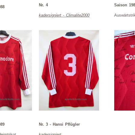
Nr. 4
Saison 198
988
kadersigniert - Climalite2000
Auswärtstri
989
Nr. 3 - Hansi Pflügler
eimtrikot
kadersigniert