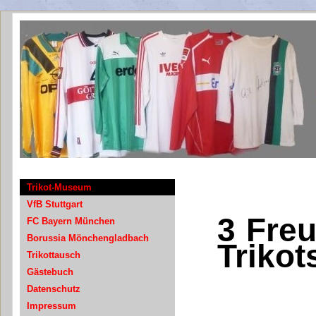
Tri
Trikot-Museum
VfB Stuttgart
3 Freu
FC Bayern München
Borussia Mönchengladbach
Trikot
Trikottausch
Gästebuch
Datenschutz
Impressum